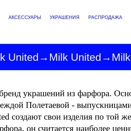
Худи
Боди
АКСЕССУАРЫ
УКРАШЕНИЯ
РАСПРОДАЖА
lk United→Milk United→
Milk
бренд украшений из фарфора. Осно
еждой Полетаевой - выпускницами
ed создают свои изделия по той же
арфора. он считается наиболее ценн