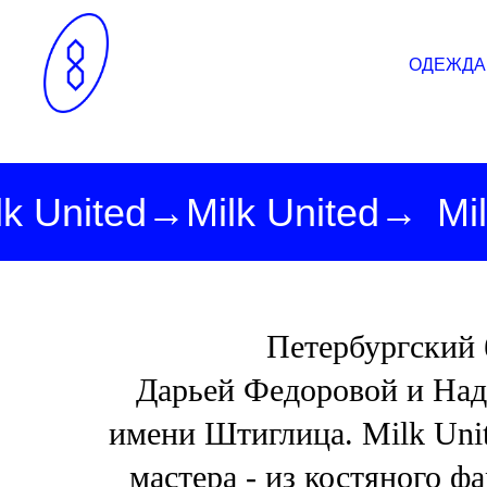
Брелоки
Кольца
Одежда
Одежда
Перчатки и варежки
Браслеты
Сумки
Сумки
Юбки
Малые кожаные изделия
На шею
Украшения
Украшения
Носки
Броши и пины
Аксессуары
Аксессуары
ОДЕЖДА
lk United→
Milk United
→
Mi
Петербургский 
Дарьей Федоровой и Над
имени Штиглица. Milk Unit
мастера - из костяного ф