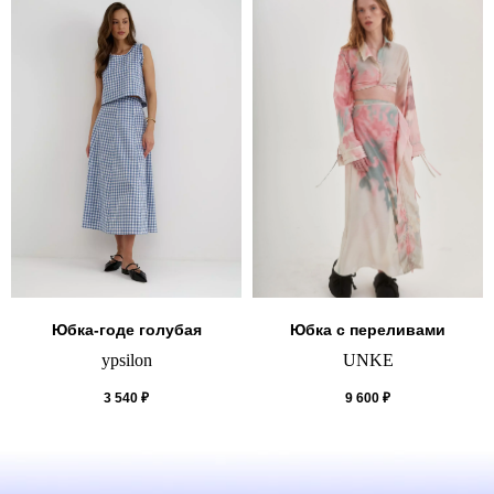
Юбка-годе голубая
Юбка с переливами
ypsilon
UNKE
3 540
₽
9 600
₽