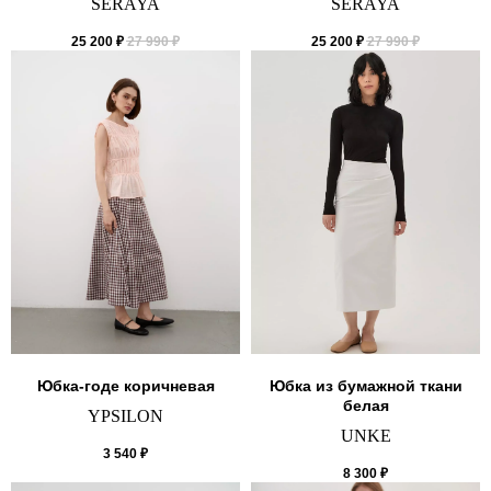
SERAYA
SERAYA
25 200
₽
27 990
₽
25 200
₽
27 990
₽
Юбка-годе коричневая
Юбка из бумажной ткани
белая
YPSILON
UNKE
3 540
₽
8 300
₽