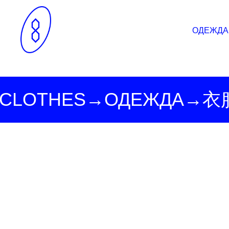
Брелоки
Кольца
Одежда
Одежда
Перчатки и варежки
Браслеты
Сумки
Сумки
Юбки
Малые кожаные изделия
На шею
Украшения
Украшения
Носки
Броши и пины
Аксессуары
Аксессуары
ОДЕЖДА
CLOTHES→ОДЕЖДА→
衣
→