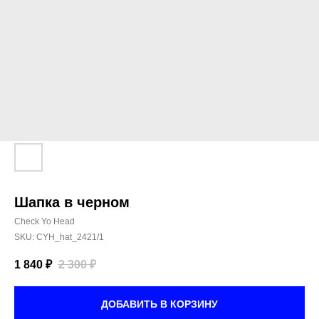
Шапка в черном
Check Yo Head
SKU:
CYH_hat_2421/1
1 840
₽
2 300
₽
ДОБАВИТЬ В КОРЗИНУ