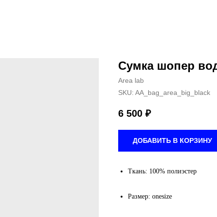
Сумка шопер во
Area lab
SKU:
AA_bag_area_big_black
6 500
₽
ДОБАВИТЬ В КОРЗИНУ
Ткань: 100% полиэстер
Размер: onesize