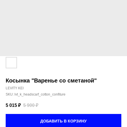
Косынка "Варенье со сметаной"
LEVITY KEI
SKU:
lvt_k_headscarf_cotton_confiture
5 015
₽
5 900
₽
ДОБАВИТЬ В КОРЗИНУ