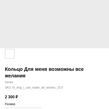
Кольцо Для меня возможны все
желания
Гилея
SKU:
hl_ring_i_can_make_all_wishes_15.5
2 300
₽
Размер