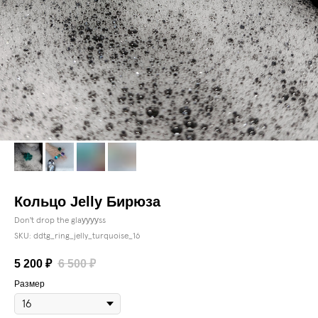
Кольцо Jelly Бирюза
Don't drop the glaууууss
SKU:
ddtg_ring_jelly_turquoise_16
5 200
₽
6 500
₽
Размер