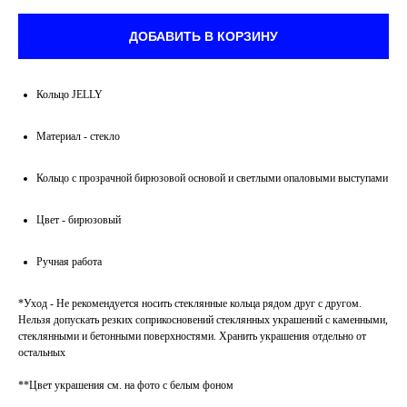
ДОБАВИТЬ В КОРЗИНУ
Кольцо JELLY
Материал - стекло
Кольцо с прозрачной бирюзовой основой и светлыми опаловыми выступами
Цвет - бирюзовый
Ручная работа
*Уход - Не рекомендуется носить стеклянные кольца рядом друг с другом.
Нельзя допускать резких соприкосновений стеклянных украшений с каменными,
стеклянными и бетонными поверхностями. Хранить украшения отдельно от
остальных
**Цвет украшения см. на фото с белым фоном