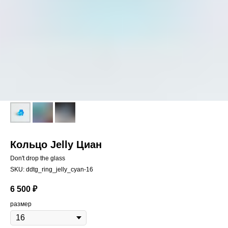
Кольцо Jelly Циан
Don't drop the glass
SKU:
ddtg_ring_jelly_cyan-16
6 500
₽
размер