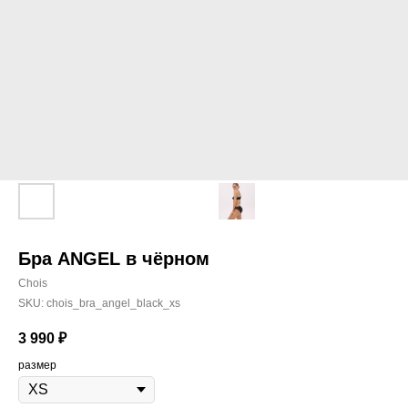
Бра ANGEL в чёрном
Chois
SKU:
chois_bra_angel_black_xs
3 990
₽
размер