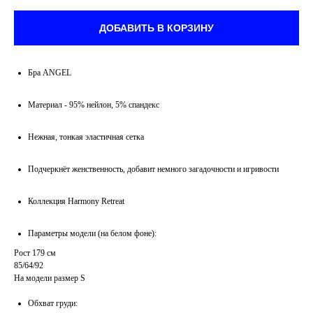
ДОБАВИТЬ В КОРЗИНУ
Бра ANGEL
Материал - 95% нейлон, 5% спандекс
Нежная, тонкая эластичная сетка
Подчеркнёт женственность, добавит немного загадочности и игривости
Коллекция Harmony Retreat
Параметры модели (на белом фоне):
Рост 179 см
85/64/92
На модели размер S
Обхват груди: