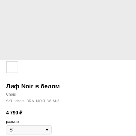
Лиф Noir в белом
Chois
SKU:
chois_BRA_NOIR_W_M-2
4 790
₽
размер